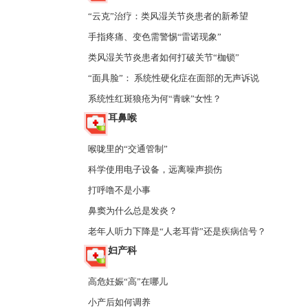
“云克”治疗：类风湿关节炎患者的新希望
手指疼痛、变色需警惕“雷诺现象”
类风湿关节炎患者如何打破关节“枷锁”
“面具脸”： 系统性硬化症在面部的无声诉说
系统性红斑狼疮为何“青睐”女性？
耳鼻喉
喉咙里的“交通管制”
科学使用电子设备，远离噪声损伤
打呼噜不是小事
鼻窦为什么总是发炎？
老年人听力下降是“人老耳背”还是疾病信号？
妇产科
高危妊娠“高”在哪儿
小产后如何调养