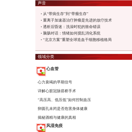
声音
从“带病生存”到“带瘤生存”
■
重离子加速器治疗肿瘤是先进的放疗技术
■
透析后昏迷：洗澡时犯的致命错误
■
脑肠对话：情绪如何搅乱消化系统
■
“北京方案”重塑全球造血干细胞移植格局
■
领域分类
心血管
心力衰竭的早期信号
详解心脏冠脉搭桥手术
“高压高、低压低”如何控制血压
卵圆孔未闭是否危害身体健康
揭秘酒精与健康的真相
风湿免疫