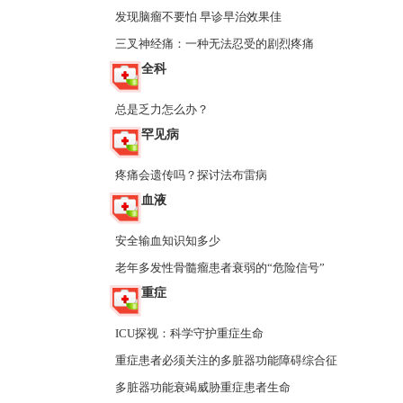
发现脑瘤不要怕 早诊早治效果佳
三叉神经痛：一种无法忍受的剧烈疼痛
全科
总是乏力怎么办？
罕见病
疼痛会遗传吗？探讨法布雷病
血液
安全输血知识知多少
老年多发性骨髓瘤患者衰弱的“危险信号”
重症
ICU探视：科学守护重症生命
重症患者必须关注的多脏器功能障碍综合征
多脏器功能衰竭威胁重症患者生命