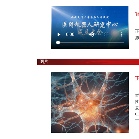
源
图片
暂
性
复
C