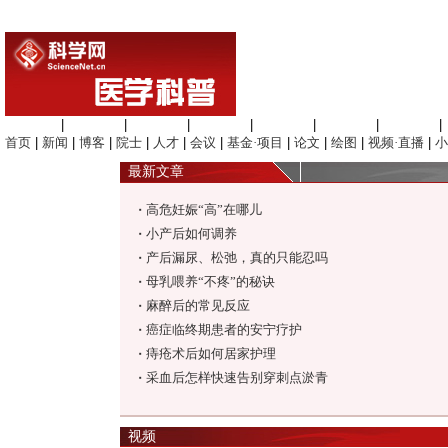
生命科学
|
医学科学
|
化学科学
|
工程材料
|
信息科学
|
地球科学
|
数理科学
|
首页
|
新闻
|
博客
|
院士
|
人才
|
会议
|
基金·项目
|
论文
|
绘图
|
视频·直播
|
小
最新文章
高危妊娠“高”在哪儿
■
小产后如何调养
■
产后漏尿、松弛，真的只能忍吗
■
母乳喂养“不疼”的秘诀
■
麻醉后的常见反应
■
癌症临终期患者的安宁疗护
■
痔疮术后如何居家护理
■
采血后怎样快速告别穿刺点淤青
■
视频